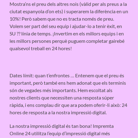
Mostra’ns el preu dels altres nois (vàlid per als preus a la
ciutat espanyola d’on ets) i superarem la diferència en un
10%! Però sabem que no es tracta només de preu.
Volem ser part del seu equip i ajudar-lo a tenir èxit, en
SU ​​?? línia de temps. ¡Invertim en els millors equips i en
les millors persones perquè puguem completar gairebé
qualsevol treball en 24 hores!
Dates límit: quan t’enfrontes … Entenem que el preu és
important, però també ens hem adonat que els terminis
són de vegades més importants. Hem escoltat als
nostres clients que necessiten una resposta súper
ràpida, i ens complau dir que ara podem oferir-li això: 24
hores de resposta a la nostra impressió digital.
La nostra impressió digital és tan bona! Impremta
Online 24 utilitza l’equip d’impressió digital més