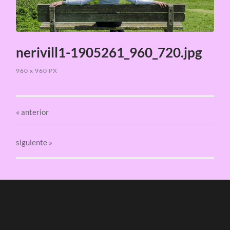
nerivill1-1905261_960_720.jpg
960
x
960 PX
«
anterior
siguiente »