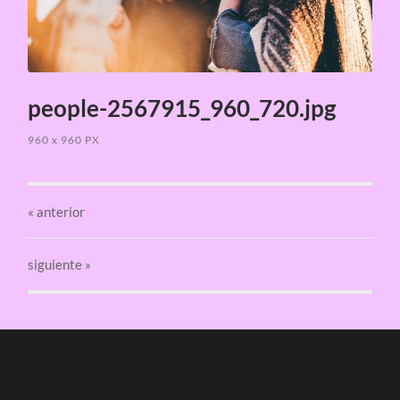
people-2567915_960_720.jpg
960
x
960 PX
«
anterior
siguiente »